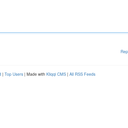
Rep
d
|
Top Users
| Made with
Kliqqi CMS
|
All RSS Feeds