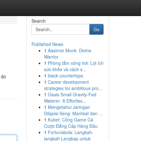
Search
Go
Published News
1
Aasimar Monk: Divine
Warrior
1
Phòng tắm xông hơi: Lợi ích
sức khỏe và cách s...
1
black countertops
 đó
1
Career development
strategies for ambitious pro...
1
Oasis Small Gravity-Fed
Waterer: A Effortles...
1
Mengetahui Jaringan
Dilapisi Seng: Manfaat dan ...
1
Kubet: Cổng Game Cá
Cược Đẳng Cấp Hàng Đầu
1
Fortunabola: Langkah-
langkah Lengkap untuk