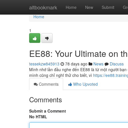
Home
altbookmark
Home
New
Submit
Gr
Home
1
EE88: Your Ultimate on t
tessekzw845913
78 days ago
News
Discuss
Mình nhớ lần đầu nghe đến EE88 là từ một người bạn c
mình cũng chỉ nghĩ thử cho biết, vì
https://ee88.trainin
Comments
Who Upvoted
Comments
Submit a Comment
No HTML