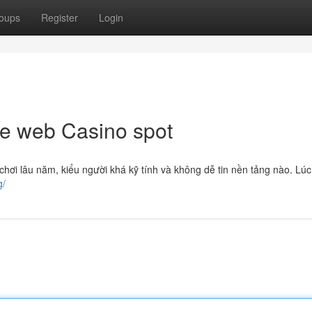
oups
Register
Login
he web Casino spot
hơi lâu năm, kiểu người khá kỹ tính và không dễ tin nền tảng nào. Lúc
g/