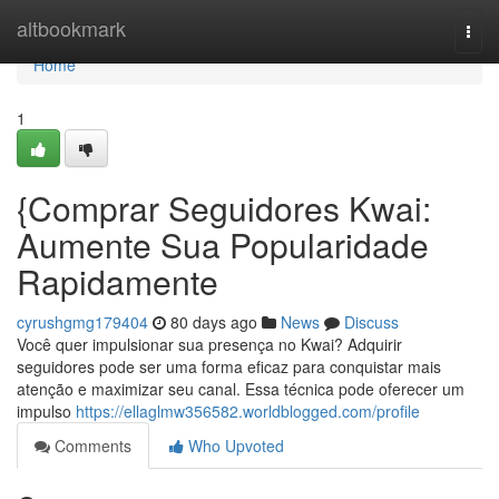
Home
altbookmark
Togg
navi
Home
1
{Comprar Seguidores Kwai:
Aumente Sua Popularidade
Rapidamente
cyrushgmg179404
80 days ago
News
Discuss
Você quer impulsionar sua presença no Kwai? Adquirir
seguidores pode ser uma forma eficaz para conquistar mais
atenção e maximizar seu canal. Essa técnica pode oferecer um
impulso
https://ellaglmw356582.worldblogged.com/profile
Comments
Who Upvoted