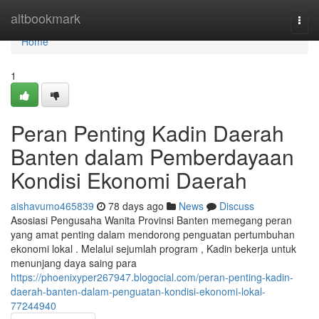
Home
altbookmark
Togg
navi
Home
1
Peran Penting Kadin Daerah
Banten dalam Pemberdayaan
Kondisi Ekonomi Daerah
aishavumo465839
78 days ago
News
Discuss
Asosiasi Pengusaha Wanita Provinsi Banten memegang peran
yang amat penting dalam mendorong penguatan pertumbuhan
ekonomi lokal . Melalui sejumlah program , Kadin bekerja untuk
menunjang daya saing para
https://phoenixyper267947.blogocial.com/peran-penting-kadin-
daerah-banten-dalam-penguatan-kondisi-ekonomi-lokal-
77244940