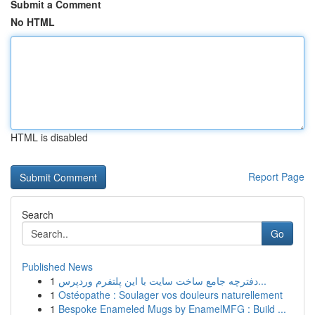
Submit a Comment
No HTML
HTML is disabled
Report Page
Search
Go
Published News
1
دفترچه جامع ساخت سایت با این پلتفرم وردپرس...
1
Ostéopathe : Soulager vos douleurs naturellement
1
Bespoke Enameled Mugs by EnamelMFG : Build ...