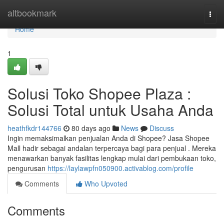
Home
altbookmark
Togg
navi
Home
1
Solusi Toko Shopee Plaza :
Solusi Total untuk Usaha Anda
heathfkdr144766
80 days ago
News
Discuss
Ingin memaksimalkan penjualan Anda di Shopee? Jasa Shopee
Mall hadir sebagai andalan terpercaya bagi para penjual . Mereka
menawarkan banyak fasilitas lengkap mulai dari pembukaan toko,
pengurusan
https://laylawpfn050900.activablog.com/profile
Comments
Who Upvoted
Comments