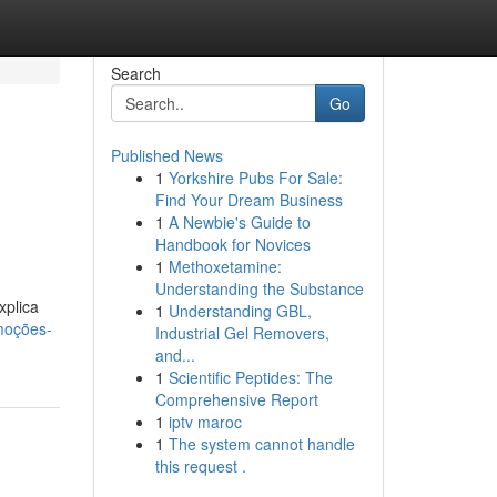
Search
Go
Published News
1
Yorkshire Pubs For Sale:
Find Your Dream Business
1
A Newbie's Guide to
Handbook for Novices
1
Methoxetamine:
Understanding the Substance
xplica
1
Understanding GBL,
moções-
Industrial Gel Removers,
and...
1
Scientific Peptides: The
Comprehensive Report
1
iptv maroc
1
The system cannot handle
this request .