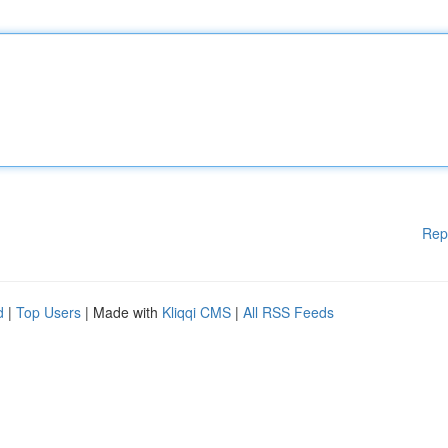
Rep
d
|
Top Users
| Made with
Kliqqi CMS
|
All RSS Feeds