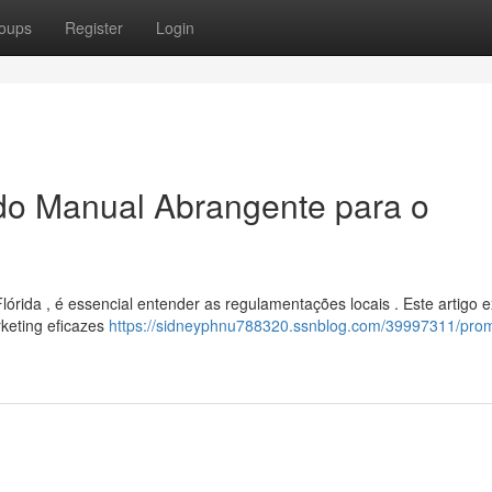
oups
Register
Login
ado Manual Abrangente para o
órida , é essencial entender as regulamentações locais . Este artigo e
keting eficazes
https://sidneyphnu788320.ssnblog.com/39997311/pro