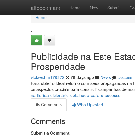
Home
altbookmark
Home
New
Submit
Gr
Home
1
Publicidade na Este Est
Prosperidade
violaexhm179372
78 days ago
News
Discuss
Para obter o ideal retorno com seus propagandas na Fl
os aspectos cruciais para construir campanhas de mar
na-florida-dicionário-detalhado-para-o-sucesso
Comments
Who Upvoted
Comments
Submit a Comment