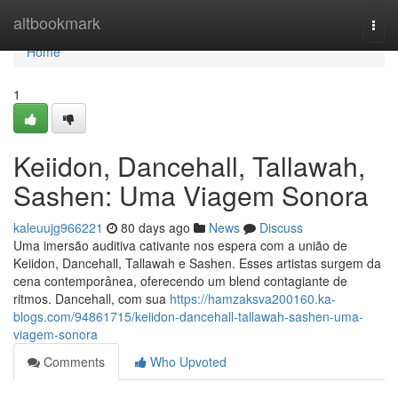
Home
altbookmark
Togg
navi
Home
1
Keiidon, Dancehall, Tallawah,
Sashen: Uma Viagem Sonora
kaleuujg966221
80 days ago
News
Discuss
Uma imersão auditiva cativante nos espera com a união de
Keiidon, Dancehall, Tallawah e Sashen. Esses artistas surgem da
cena contemporânea, oferecendo um blend contagiante de
ritmos. Dancehall, com sua
https://hamzaksva200160.ka-
blogs.com/94861715/keiidon-dancehall-tallawah-sashen-uma-
viagem-sonora
Comments
Who Upvoted