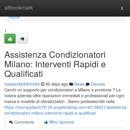
Home
altbookmark
Togg
navi
Home
1
Assistenza Condizionatori
Milano: Interventi Rapidi e
Qualificati
hassandqrk900284
82 days ago
News
Discuss
Cerchi un supporto per condizionatori a Milano e provincia ? La
nostra azienda offre riparazioni immediati e professionali per ogni
marca e modello di climatizzatori . Siamo professionisti nella
https://murrayyhpv078125.angelinsblog.com/40138531/assistenza-
condizionatori-milano-interventi-rapidi-e-qualificati
Comments
Who Upvoted