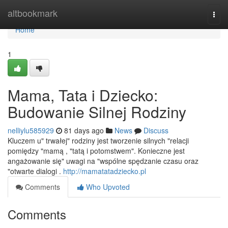
Home
altbookmark
Togg
navi
Home
1
Mama, Tata i Dziecko:
Budowanie Silnej Rodziny
nelliylu585929
81 days ago
News
Discuss
Kluczem u" trwałej" rodziny jest tworzenie silnych "relacji
pomiędzy "mamą , "tatą i potomstwem". Konieczne jest
angażowanie się" uwagi na "wspólne spędzanie czasu oraz
"otwarte dialogi .
http://mamatatadziecko.pl
Comments
Who Upvoted
Comments