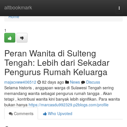
Home
altbookmark
Togg
navi
Home
1
Peran Wanita di Sulteng
Tengah: Lebih dari Sekadar
Pengurus Rumah Keluarga
majacvww406512
82 days ago
News
Discuss
Selama historis , anggapan warga di Sulawesi Tengah sering
memandang wanita sebagai pengurus rumah tangga . Akan
tetapi , kontribusi wanita kini banyak lebih signifikan. Para wanita
bukan hanya
https://marcasdu992329.p2blogs.com/profile
Comments
Who Upvoted