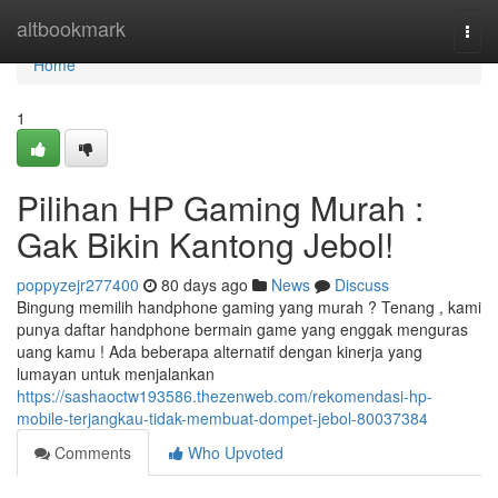
Home
altbookmark
Togg
navi
Home
1
Pilihan HP Gaming Murah :
Gak Bikin Kantong Jebol!
poppyzejr277400
80 days ago
News
Discuss
Bingung memilih handphone gaming yang murah ? Tenang , kami
punya daftar handphone bermain game yang enggak menguras
uang kamu ! Ada beberapa alternatif dengan kinerja yang
lumayan untuk menjalankan
https://sashaoctw193586.thezenweb.com/rekomendasi-hp-
mobile-terjangkau-tidak-membuat-dompet-jebol-80037384
Comments
Who Upvoted