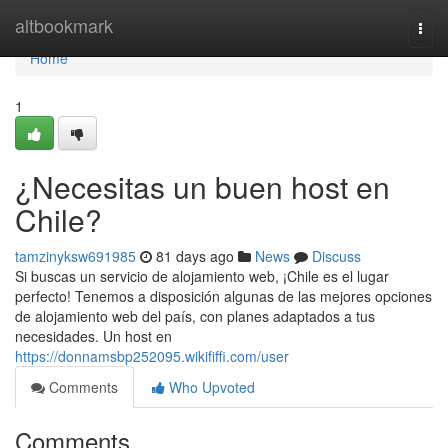
Home
altbookmark
Togg
navi
Home
1
¿Necesitas un buen host en
Chile?
tamzinyksw691985
81 days ago
News
Discuss
Si buscas un servicio de alojamiento web, ¡Chile es el lugar
perfecto! Tenemos a disposición algunas de las mejores opciones
de alojamiento web del país, con planes adaptados a tus
necesidades. Un host en
https://donnamsbp252095.wikififfi.com/user
Comments
Who Upvoted
Comments