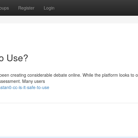
oups
Register
Login
to Use?
een creating considerable debate online. While the platform looks to o
 assessment. Many users
tan0-cc-is-it-safe-to-use