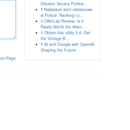
Disusun Secara Profesi...
1
Najlepsze sieci reklamowe
w Polsce: Ranking i p...
1
OfferLab Review: Is It
Really Worth the Atten...
1
Obtain this utility 5.6: Get
the Vintage B...
1
AI and Google with OpenAI:
Shaping the Future
ort Page