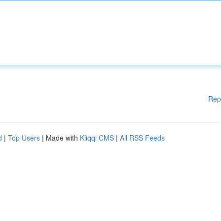
Rep
d
|
Top Users
| Made with
Kliqqi CMS
|
All RSS Feeds