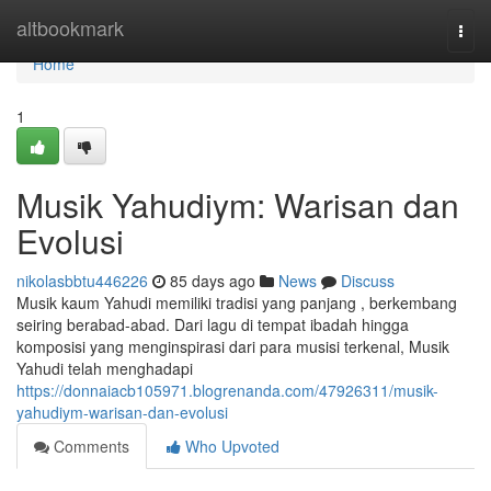
Home
altbookmark
Togg
navi
Home
1
Musik Yahudiym: Warisan dan
Evolusi
nikolasbbtu446226
85 days ago
News
Discuss
Musik kaum Yahudi memiliki tradisi yang panjang , berkembang
seiring berabad-abad. Dari lagu di tempat ibadah hingga
komposisi yang menginspirasi dari para musisi terkenal, Musik
Yahudi telah menghadapi
https://donnaiacb105971.blogrenanda.com/47926311/musik-
yahudiym-warisan-dan-evolusi
Comments
Who Upvoted