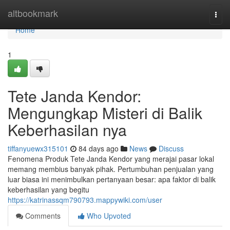
Home
altbookmark
Togg
navi
Home
1
Tete Janda Kendor:
Mengungkap Misteri di Balik
Keberhasilan nya
tiffanyuewx315101
84 days ago
News
Discuss
Fenomena Produk Tete Janda Kendor yang merajai pasar lokal
memang membius banyak pihak. Pertumbuhan penjualan yang
luar biasa ini menimbulkan pertanyaan besar: apa faktor di balik
keberhasilan yang begitu
https://katrinassqm790793.mappywiki.com/user
Comments
Who Upvoted