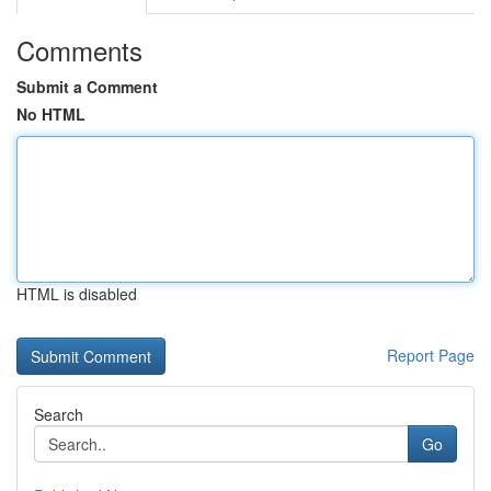
Comments
Submit a Comment
No HTML
HTML is disabled
Report Page
Search
Go