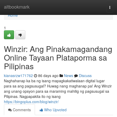
Home
altbookmark
Togg
navi
Home
1
Winzir: Ang Pinakamagandang
Online Tayaan Plataporma sa
Pilipinas
kianasrzw171762
86 days ago
News
Discuss
Naghahanap ka ba ng isang mapagkakatiwalaan digital lugar
para sa ang pagsusugal? Huwag nang maghanap pa! Ang Winzir
ang unang opsyon para sa maraming mahilig ng pagsusugal sa
Pilipinas. Nagpapakita ito ng isang
https://bingoplus.com/blog/winzir/
Comments
Who Upvoted