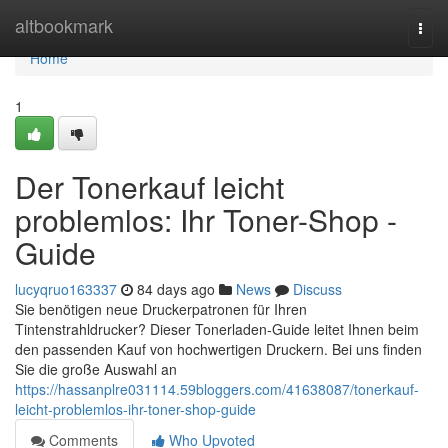
Home
altbookmark
Togg
navi
Home
1
Der Tonerkauf leicht
problemlos: Ihr Toner-Shop -
Guide
lucyqruo163337
84 days ago
News
Discuss
Sie benötigen neue Druckerpatronen für Ihren
Tintenstrahldrucker? Dieser Tonerladen-Guide leitet Ihnen beim
den passenden Kauf von hochwertigen Druckern. Bei uns finden
Sie die große Auswahl an
https://hassanplre031114.59bloggers.com/41638087/tonerkauf-
leicht-problemlos-ihr-toner-shop-guide
Comments
Who Upvoted