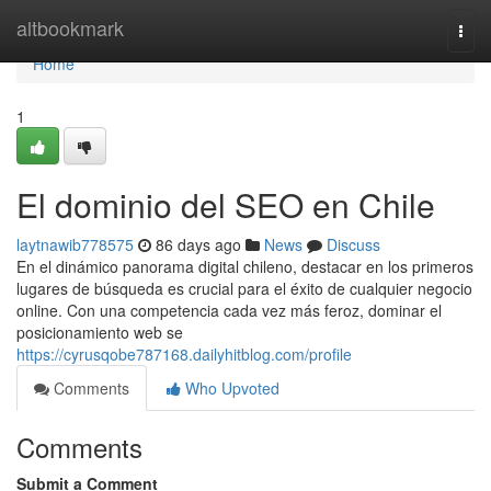
Home
altbookmark
Togg
navi
Home
1
El dominio del SEO en Chile
laytnawib778575
86 days ago
News
Discuss
En el dinámico panorama digital chileno, destacar en los primeros
lugares de búsqueda es crucial para el éxito de cualquier negocio
online. Con una competencia cada vez más feroz, dominar el
posicionamiento web se
https://cyrusqobe787168.dailyhitblog.com/profile
Comments
Who Upvoted
Comments
Submit a Comment