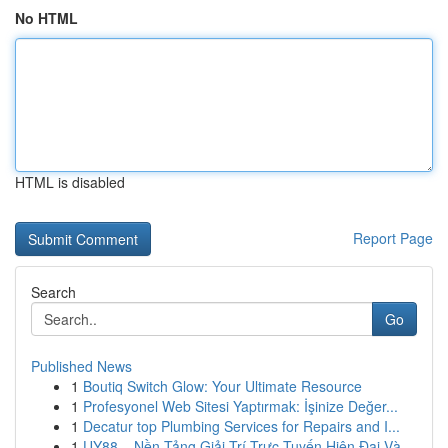
No HTML
HTML is disabled
Report Page
Search
Go
Published News
1
Boutiq Switch Glow: Your Ultimate Resource
1
Profesyonel Web Sitesi Yaptırmak: İşinize Değer...
1
Decatur top Plumbing Services for Repairs and I...
1
UY88 – Nền Tảng Giải Trí Trực Tuyến Hiện Đại Và...