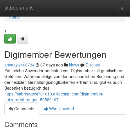
Home
altbookmark
Togg
navi
Home
1
Digimember Bewertungen
anyaayjy468734
87 days ago
News
Discuss
Zahlreiche Anwender berichten von Digimember mit gemischten
Gefühlen. Während einige von der anschaulichen Bedienung und
der flexiblen Gestaltungsmöglichkeiten erfreut sind, gibt es auch
Bedenken bezüglich des
https://sabrinaghyi761610.alltdesign.com/digimember-
nutzererfahrungen-59580197
Comments
Who Upvoted
Comments