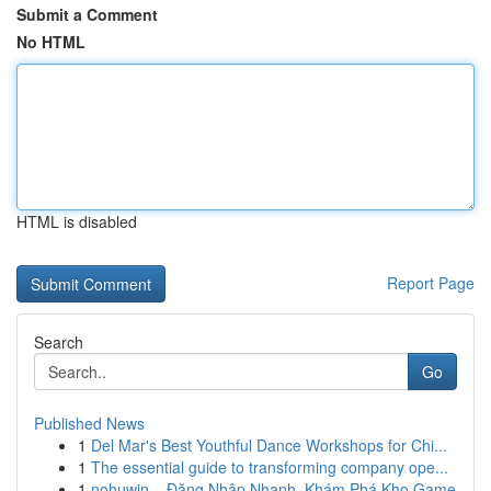
Submit a Comment
No HTML
HTML is disabled
Report Page
Search
Go
Published News
1
Del Mar's Best Youthful Dance Workshops for Chi...
1
The essential guide to transforming company ope...
1
nohuwin – Đăng Nhập Nhanh, Khám Phá Kho Game