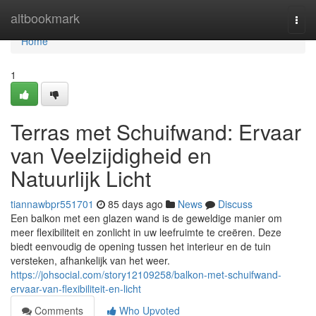
Home
altbookmark
Togg
navi
Home
1
Terras met Schuifwand: Ervaar
van Veelzijdigheid en
Natuurlijk Licht
tiannawbpr551701
85 days ago
News
Discuss
Een balkon met een glazen wand is de geweldige manier om
meer flexibiliteit en zonlicht in uw leefruimte te creëren. Deze
biedt eenvoudig de opening tussen het interieur en de tuin
versteken, afhankelijk van het weer.
https://johsocial.com/story12109258/balkon-met-schuifwand-
ervaar-van-flexibiliteit-en-licht
Comments
Who Upvoted