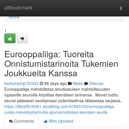
Home
altbookmark
Togg
navi
Home
1
Eurooppaliiga: Tuoreita
Onnistumistarinoita Tukemien
Joukkueita Kanssa
barbaracbjj152242
86 days ago
News
Discuss
Eurooppaliiga mahdollistaa ainutlaatuisen mahdollisuuden
lupaaville seuroille kirjoittaa itsenäisen tarinansa . Monet tuettu
seurat päässeet osoittamaan potentiaalinsa tällaisessa sarjassa,
https://lillioytf016061.atualblog.com/47945102/eurooppaliiga-
uusia-menestystarinoita-sponsoroidessa-seurojen-avulla
Comments
Who Upvoted