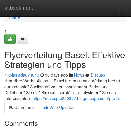
Home
altbookmark
Togg
navi
Home
1
Flyerverteilung Basel: Effektive
Strategien und Tipps
nikolasiada874049
90 days ago
News
Discuss
"Um "Ihre Werbe Aktion in Basel für" maximale Wirkung bedarf
durchdachte" Ausliegen" von entscheidender Bedeutung".
Definieren" Sie die" Strecken sorgfältig, analysieren" Sie das"
Interessenten"
https://nevespfu220377.blogdosaga.com/profile
Comments
Who Upvoted
Comments