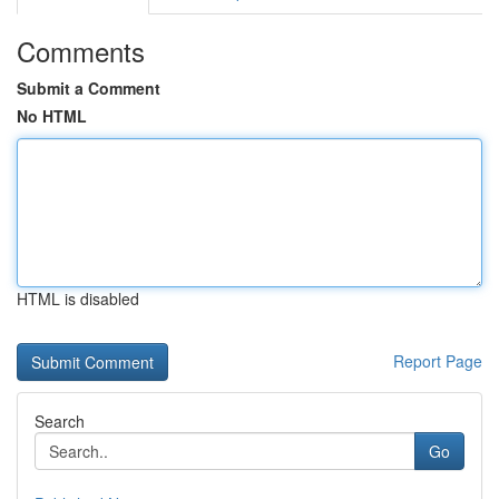
Comments
Submit a Comment
No HTML
HTML is disabled
Report Page
Search
Go