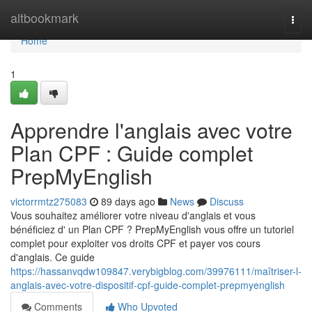
Home
altbookmark
Togg
navi
Home
1
Apprendre l'anglais avec votre
Plan CPF : Guide complet
PrepMyEnglish
victorrmtz275083
89 days ago
News
Discuss
Vous souhaitez améliorer votre niveau d'anglais et vous
bénéficiez d' un Plan CPF ? PrepMyEnglish vous offre un tutoriel
complet pour exploiter vos droits CPF et payer vos cours
d'anglais. Ce guide
https://hassanvqdw109847.verybigblog.com/39976111/maîtriser-l-
anglais-avec-votre-dispositif-cpf-guide-complet-prepmyenglish
Comments
Who Upvoted