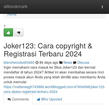
Home
altbookmark
Togg
navi
Home
1
Joker123: Cara copyright &
Registrasi Terbaru 2024
blancheccds463465
86 days ago
News
Discuss
Ingin memahami cara masuk ke Situs Joker123 dan berniat
mendaftar di tahun 2024? Artikel ini akan membahas secara rinci
proses masuk akun Anda yang telah dimiliki atau membantu Anda
untuk memulai
https://matteosqgh743886.worldblogged.com/47604998/joker123-
cara-akses-registrasi-terbaru-2024
Comments
Who Upvoted