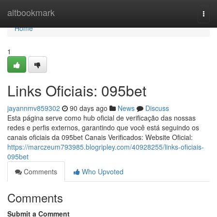
Home
altbookmark
Togg
navi
Home
1
Links Oficiais: 095bet
jayannmv859302
90 days ago
News
Discuss
Esta página serve como hub oficial de verificação das nossas
redes e perfis externos, garantindo que você está seguindo os
canais oficiais da 095bet Canais Verificados: Website Oficial:
https://marczeum793985.blogripley.com/40928255/links-oficiais-
095bet
Comments
Who Upvoted
Comments
Submit a Comment