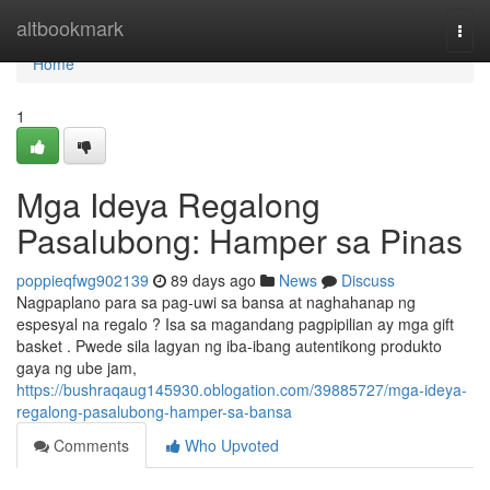
Home
altbookmark
Togg
navi
Home
1
Mga Ideya Regalong
Pasalubong: Hamper sa Pinas
poppieqfwg902139
89 days ago
News
Discuss
Nagpaplano para sa pag-uwi sa bansa at naghahanap ng
espesyal na regalo ? Isa sa magandang pagpipilian ay mga gift
basket . Pwede sila lagyan ng iba-ibang autentikong produkto
gaya ng ube jam,
https://bushraqaug145930.oblogation.com/39885727/mga-ideya-
regalong-pasalubong-hamper-sa-bansa
Comments
Who Upvoted