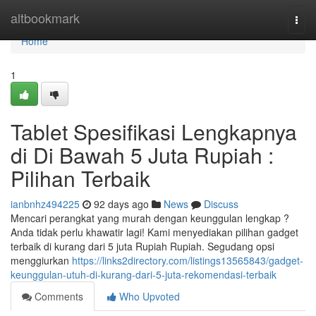
Home
altbookmark
Togg
navi
Home
1
Tablet Spesifikasi Lengkapnya
di Di Bawah 5 Juta Rupiah :
Pilihan Terbaik
ianbnhz494225
92 days ago
News
Discuss
Mencari perangkat yang murah dengan keunggulan lengkap ?
Anda tidak perlu khawatir lagi! Kami menyediakan pilihan gadget
terbaik di kurang dari 5 juta Rupiah Rupiah. Segudang opsi
menggiurkan
https://links2directory.com/listings13565843/gadget-
keunggulan-utuh-di-kurang-dari-5-juta-rekomendasi-terbaik
Comments
Who Upvoted