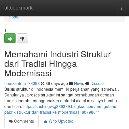
Home
altbookmark
Togg
navi
Home
1
Memahami Industri Struktur
dari Tradisi Hingga
Modernisasi
hamzahfrlm173398
89 days ago
News
Discuss
Bisnis struktur di Indonesia memiliki perjalanan yang istimewa .
Dahulunya , proses struktur ini sangat berhubungan dengan
tradisi daerah , menggunakan material alami misalnya bambu
dan bilah.
https://sachingvkg339339.blogkoo.com/mengetahui-
pabrik-struktur-dari-tradisi-ke-modernisasi-60798041
Comments
Who Upvoted