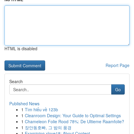
HTML is disabled
Report Page
Search
Go
Published News
1
Tìm hiểu về 123b
1
Cleanroom Design: Your Guide to Optimal Settings
1
Chameleon Folie Rood 78%: De Ultieme Raamfolie?
1
장안동호빠, 그 밤의 풍경
1
Examining xlove18: About Content