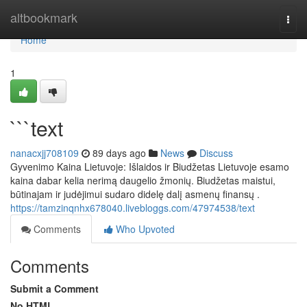
Home
altbookmark
Togg
navi
Home
1
```text
nanacxjj708109
89 days ago
News
Discuss
Gyvenimo Kaina Lietuvoje: Išlaidos ir Biudžetas Lietuvoje esamo
kaina dabar kelia nerimą daugelio žmonių. Biudžetas maistui,
būtinajam ir judėjimui sudaro didelę dalį asmenų finansų .
https://tamzinqnhx678040.livebloggs.com/47974538/text
Comments
Who Upvoted
Comments
Submit a Comment
No HTML