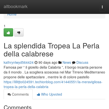
Home
altbookmark
Togg
navi
Home
1
La splendida Tropea La Perla
della calabrese
kathrynlwyd564424
90 days ago
News
Discuss
Famosa per “ il gioiello della Calabria ”, il borgo incanta persone
da il mondo . La scogliera scoscesa nel Mar Tirreno Mediterraneo
propone delle spettacolare , mentre le di colore pastello
https://lillitjto024591.techionblog.com/41440551/la-meravigliosa-
tropea-la-perla-della-calabria
Comments
Who Upvoted
Comments