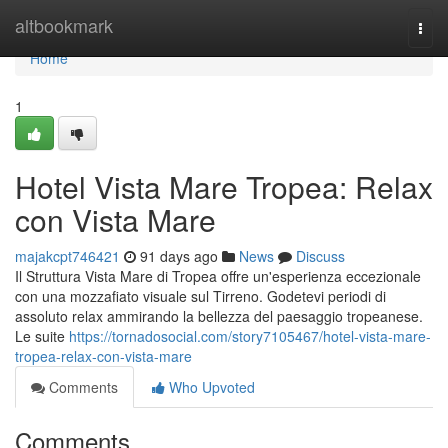
Home
altbookmark
Togg
navi
Home
1
Hotel Vista Mare Tropea: Relax
con Vista Mare
majakcpt746421
91 days ago
News
Discuss
Il Struttura Vista Mare di Tropea offre un'esperienza eccezionale
con una mozzafiato visuale sul Tirreno. Godetevi periodi di
assoluto relax ammirando la bellezza del paesaggio tropeanese.
Le suite
https://tornadosocial.com/story7105467/hotel-vista-mare-
tropea-relax-con-vista-mare
Comments
Who Upvoted
Comments