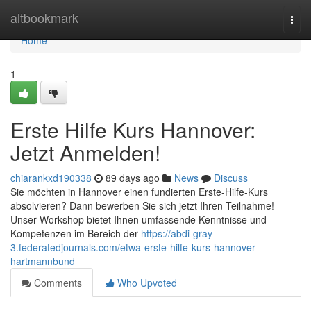
Home
altbookmark
Togg
navi
Home
1
Erste Hilfe Kurs Hannover:
Jetzt Anmelden!
chiarankxd190338
89 days ago
News
Discuss
Sie möchten in Hannover einen fundierten Erste-Hilfe-Kurs
absolvieren? Dann bewerben Sie sich jetzt Ihren Teilnahme!
Unser Workshop bietet Ihnen umfassende Kenntnisse und
Kompetenzen im Bereich der
https://abdi-gray-
3.federatedjournals.com/etwa-erste-hilfe-kurs-hannover-
hartmannbund
Comments
Who Upvoted