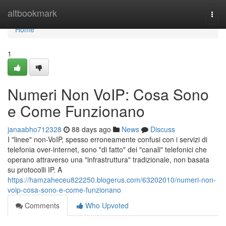
Home
altbookmark
Togg
navi
Home
1
Numeri Non VoIP: Cosa Sono
e Come Funzionano
janaabho712328
88 days ago
News
Discuss
I "linee" non-VoIP, spesso erroneamente confusi con i servizi di
telefonia over-internet, sono "di fatto" dei "canali" telefonici che
operano attraverso una "infrastruttura" tradizionale, non basata
su protocolli IP. A
https://hamzaheceu822250.blogerus.com/63202010/numeri-non-
voip-cosa-sono-e-come-funzionano
Comments
Who Upvoted