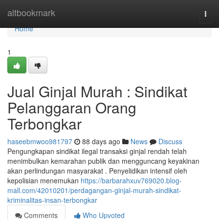
Home
altbookmark
Togg
navi
Home
1
Jual Ginjal Murah : Sindikat
Pelanggaran Orang
Terbongkar
haseebmwoo981797
88 days ago
News
Discuss
Pengungkapan sindikat ilegal transaksi ginjal rendah telah
menimbulkan kemarahan publik dan mengguncang keyakinan
akan perlindungan masyarakat . Penyelidikan intensif oleh
kepolisian menemukan
https://barbarahxuv769020.blog-
mall.com/42010201/perdagangan-ginjal-murah-sindikat-
kriminalitas-insan-terbongkar
Comments
Who Upvoted