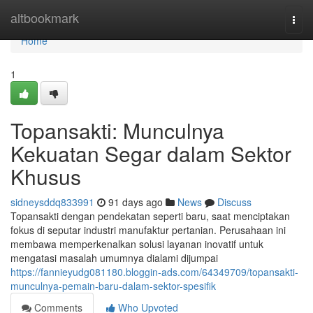
Home
altbookmark
Togg
navi
Home
1
Topansakti: Munculnya
Kekuatan Segar dalam Sektor
Khusus
sidneysddq833991
91 days ago
News
Discuss
Topansakti dengan pendekatan seperti baru, saat menciptakan
fokus di seputar industri manufaktur pertanian. Perusahaan ini
membawa memperkenalkan solusi layanan inovatif untuk
mengatasi masalah umumnya dialami dijumpai
https://fannieyudg081180.bloggin-ads.com/64349709/topansakti-
munculnya-pemain-baru-dalam-sektor-spesifik
Comments
Who Upvoted