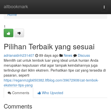
Home
altbookmark
Togg
navi
Home
1
Pilihan Terbaik yang sesuai
adrianaidnh231407
89 days ago
News
Discuss
Memilih cat untuk tembok luar yang ideal untuk hunian Anda
merupakan keputusan vital agar tampak keindahannya juga
terlindungi dari iklim ekstrem. Perhatikan tipe cat yang tersedia di
pasaran, seperti
https://reganmzgb650382.ltfblog.com/39672908/cat-tembok-
eksterior-tips-yang
Comments
Who Upvoted
Comments