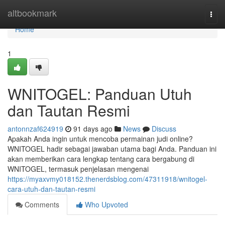
Home
altbookmark
Togg
navi
Home
1
WNITOGEL: Panduan Utuh
dan Tautan Resmi
antonnzaf624919
91 days ago
News
Discuss
Apakah Anda ingin untuk mencoba permainan judi online?
WNITOGEL hadir sebagai jawaban utama bagi Anda. Panduan ini
akan memberikan cara lengkap tentang cara bergabung di
WNITOGEL, termasuk penjelasan mengenai
https://myaxvmy018152.thenerdsblog.com/47311918/wnitogel-
cara-utuh-dan-tautan-resmi
Comments
Who Upvoted