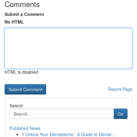
Comments
Submit a Comment
No HTML
HTML is disabled
Report Page
Search
Go
Published News
1
Unlock Your Dentabiome : A Guide to Dental ...