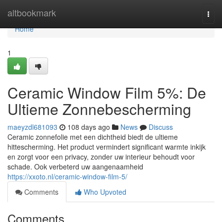
Home
altbookmark
Togg
navi
Home
1
Ceramic Window Film 5%: De
Ultieme Zonnebescherming
maeyzdl681093
108 days ago
News
Discuss
Ceramic zonnefolie met een dichtheid biedt de ultieme
hittescherming. Het product vermindert significant warmte inkijk
en zorgt voor een privacy, zonder uw interieur behoudt voor
schade. Ook verbeterd uw aangenaamheid
https://xxoto.nl/ceramic-window-film-5/
Comments
Who Upvoted
Comments