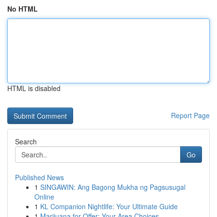
No HTML
HTML is disabled
Report Page
Search
Go
Published News
1
SINGAWIN: Ang Bagong Mukha ng Pagsusugal
Online
1
KL Companion Nightlife: Your Ultimate Guide
1
Marijuana for Offer: Your Area Choices