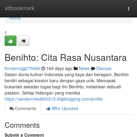
Home
altbookmark
Togg
navi
Home
1
Benihto: Cita Rasa Nusantara
finnianmgjj275066
169 days ago
News
Discuss
Dalam dunia kuliner Indonesia yang kaya dan beragam, Benihto
berdiri sebagai kreator baru dengan gaya unik. Memasak
bukanlah sekadar tugas bagi tim Benihto, melainkan sebuah
passion. Setiap hidangan yang mereka
https://xanderrmkd660215.bligblogging.com/profile
Comments
Who Upvoted
Comments
Submit a Comment