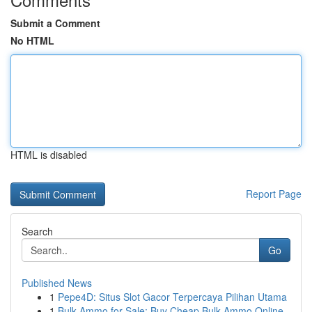
Submit a Comment
No HTML
HTML is disabled
Report Page
Search
Go
Published News
1
Pepe4D: Situs Slot Gacor Terpercaya Pilihan Utama
1
Bulk Ammo for Sale: Buy Cheap Bulk Ammo Online