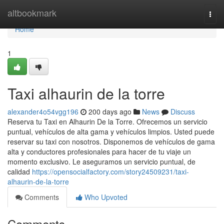
Home
altbookmark
Togg
navi
Home
1
Taxi alhaurin de la torre
alexander4o54vgg196
200 days ago
News
Discuss
Reserva tu Taxi en Alhaurin De la Torre. Ofrecemos un servicio
puntual, vehículos de alta gama y vehículos limpios. Usted puede
reservar su taxi con nosotros. Disponemos de vehículos de gama
alta y conductores profesionales para hacer de tu viaje un
momento exclusivo. Le aseguramos un servicio puntual, de
calidad
https://opensocialfactory.com/story24509231/taxi-
alhaurin-de-la-torre
Comments
Who Upvoted
Comments