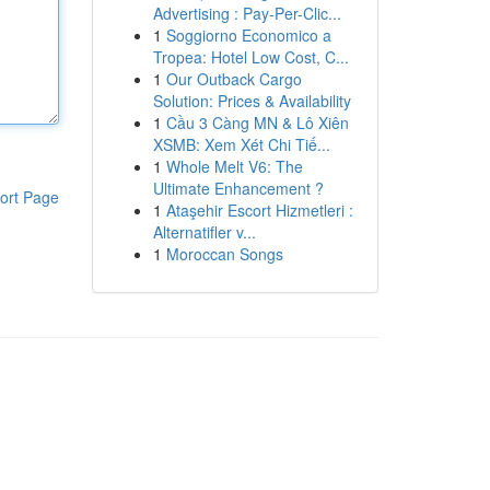
Advertising : Pay-Per-Clic...
1
Soggiorno Economico a
Tropea: Hotel Low Cost, C...
1
Our Outback Cargo
Solution: Prices & Availability
1
Cầu 3 Càng MN & Lô Xiên
XSMB: Xem Xét Chi Tiế...
1
Whole Melt V6: The
Ultimate Enhancement ?
ort Page
1
Ataşehir Escort Hizmetleri :
Alternatifler v...
1
Moroccan Songs