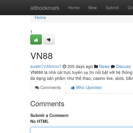
Home
altbookmark
Home
New
Submit
Gr
Home
1
VN88
austin7z35mnn7
205 days ago
News
Discuss
VN888 là nhà cái trực tuyến uy tín nổi bật với hệ thố
đa dạng sản phẩm như thể thao, casino live, slots, bắn
Comments
Who Upvoted
Comments
Submit a Comment
No HTML