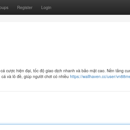
oups
Register
Login
ng cá cược hiện đại, tốc độ giao dịch nhanh và bảo mật cao. Nền tảng c
 cá và lô đề, giúp người chơi có nhiều
https://wallhaven.cc/user/vn88m