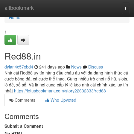
Home
altbookmark
Togg
navi
Home
1
Red88.in
dylan4c57xbd4
241 days ago
News
Discuss
Nhà cái Red88 uy tín hàng đầu châu âu với đa dạng hình thức cá
cược bóng đá, cá cược thể thao. Cùng nhiều trò chơi nổ hũ, slots,
lô đề, xổ số. Và là nơi cung cấp tỷ lệ kèo nhà cái chính xác, uy tín
nhất
https://letusbookmark.com/story22632333/red88
Comments
Who Upvoted
Comments
Submit a Comment
No HTML