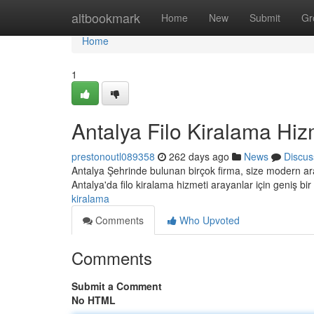
Home
altbookmark
Home
New
Submit
Gr
Home
1
Antalya Filo Kiralama Hiz
prestonoutl089358
262 days ago
News
Discus
Antalya Şehrinde bulunan birçok firma, size modern ara
Antalya'da filo kiralama hizmeti arayanlar için geniş bir ç
kiralama
Comments
Who Upvoted
Comments
Submit a Comment
No HTML