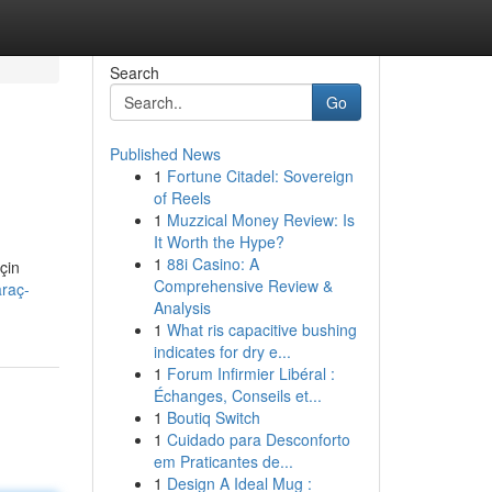
Search
Go
Published News
1
Fortune Citadel: Sovereign
of Reels
1
Muzzical Money Review: Is
It Worth the Hype?
1
88i Casino: A
çin
Comprehensive Review &
raç-
Analysis
1
What ris capacitive bushing
indicates for dry e...
1
Forum Infirmier Libéral :
Échanges, Conseils et...
1
Boutiq Switch
1
Cuidado para Desconforto
em Praticantes de...
1
Design A Ideal Mug :