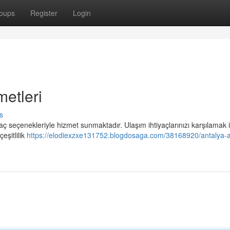
oups
Register
Login
metleri
s
ç seçenekleriyle hizmet sunmaktadır. Ulaşım ihtiyaçlarınızı karşılamak i
eşitlilik
https://elodiexzxe131752.blogdosaga.com/38168920/antalya-a