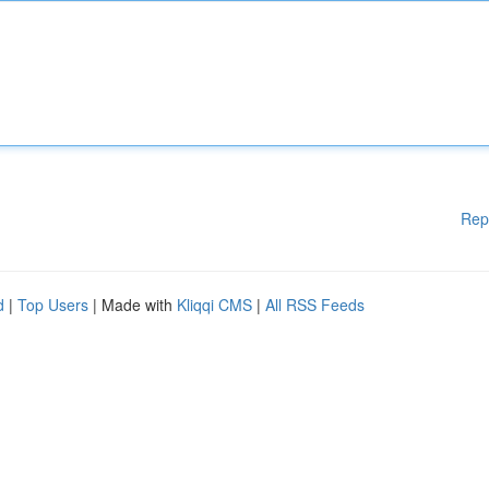
Rep
d
|
Top Users
| Made with
Kliqqi CMS
|
All RSS Feeds