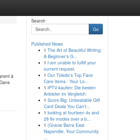
Search
Go
Published News
1
The Art of Beautiful Writing:
A Beginner's G...
1
I am unable to fulfill your
current request.
1
Our Toledo's Top Face
gnent à
Care Items : Your Lo...
 Dans
1
IPTV kaufen: Die besten
Anbieter im Vergleich
1
Score Big: Unbeatable Gift
Card Deals You Can't...
1
looking at fourteen 4v and
28 8v modes over a b...
1
{Gracie Barra East
Naperville: Your Community
...