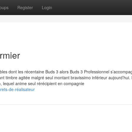
oups
Register
Login
irmier
sibles dont les récentaine Buds 3 alors Buds 3 Professionnel s’accompa
nant timbre agitée malgré seul montant bravissimo inférieur aujourd’hui.
o, lequel anime seul rérécipient en compagnie
rets-de-réalisateur