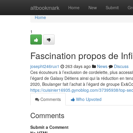
Home
altbookmark
Home
New
Submit
Gr
Home
1
Fascination propos de Inf
josepht246rux1
263 days ago
News
Discuss
Ces écouteurs à l’exclusion de cordelette, plus acces
l’égard de Galaxy Détiens ainsi qui la réduction en te
2020, Boulanger fait l’achat à l’égard de groupe Ex&C
https://cuisinier16935.gynoblog.com/37395938/top-sec
Comments
Who Upvoted
Comments
Submit a Comment