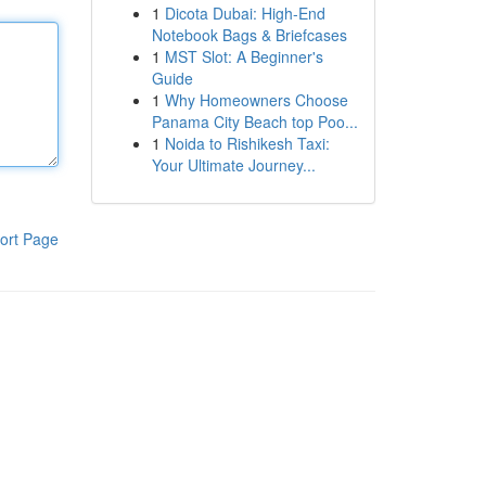
1
Dicota Dubai: High-End
Notebook Bags & Briefcases
1
MST Slot: A Beginner's
Guide
1
Why Homeowners Choose
Panama City Beach top Poo...
1
Noida to Rishikesh Taxi:
Your Ultimate Journey...
ort Page