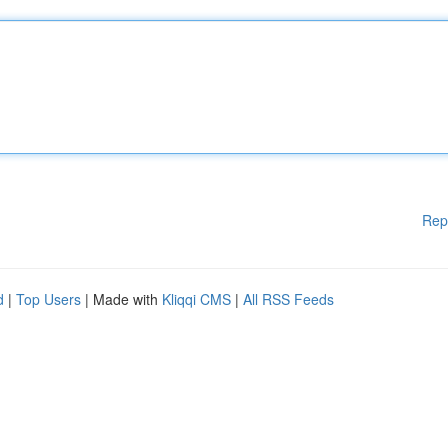
Rep
d
|
Top Users
| Made with
Kliqqi CMS
|
All RSS Feeds