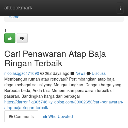
Home
altbookmark
Togg
navi
Home
1
Cari Penawaran Atap Baja
Ringan Terbaik
nicolasqgzc471090
262 days ago
News
Discuss
Membangun rumah atau renovasi? Pertimbangkan atap baja
ringan sebagai solusi yang Menguntungkan. Dengan harga yang
Berbeda-beda, Anda bisa Menemukan penawaran terbaik di
pasaran. Bandingkan harga dari berbagai
https://darrenfljq365748.kylieblog.com/39002656/cari-penawaran-
atap-baja-ringan-terbaik
Comments
Who Upvoted