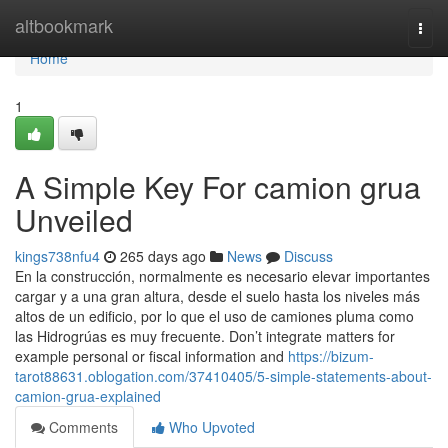
Home
altbookmark
Togg
navi
Home
1
A Simple Key For camion grua
Unveiled
kings738nfu4
265 days ago
News
Discuss
En la construcción, normalmente es necesario elevar importantes
cargar y a una gran altura, desde el suelo hasta los niveles más
altos de un edificio, por lo que el uso de camiones pluma como
las Hidrogrúas es muy frecuente. Don’t integrate matters for
example personal or fiscal information and
https://bizum-
tarot88631.oblogation.com/37410405/5-simple-statements-about-
camion-grua-explained
Comments
Who Upvoted