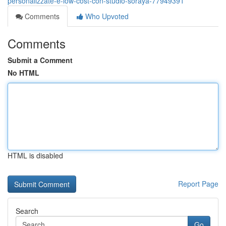
personalizzate-e-low-cost-con-studio-soraya-77949391
Comments
Who Upvoted
Comments
Submit a Comment
No HTML
HTML is disabled
Report Page
Search
Go