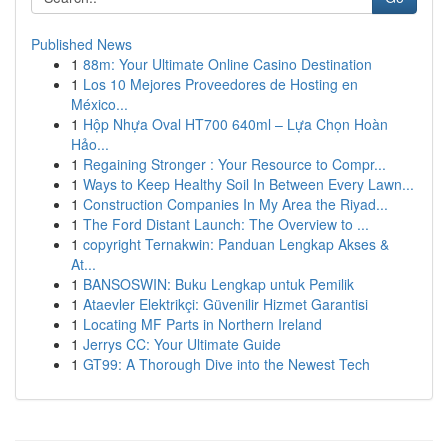
Published News
1
88m: Your Ultimate Online Casino Destination
1
Los 10 Mejores Proveedores de Hosting en
México...
1
Hộp Nhựa Oval HT700 640ml – Lựa Chọn Hoàn
Hảo...
1
Regaining Stronger : Your Resource to Compr...
1
Ways to Keep Healthy Soil In Between Every Lawn...
1
Construction Companies In My Area the Riyad...
1
The Ford Distant Launch: The Overview to ...
1
copyright Ternakwin: Panduan Lengkap Akses &
At...
1
BANSOSWIN: Buku Lengkap untuk Pemilik
1
Ataevler Elektrikçi: Güvenilir Hizmet Garantisi
1
Locating MF Parts in Northern Ireland
1
Jerrys CC: Your Ultimate Guide
1
GT99: A Thorough Dive into the Newest Tech