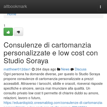
Home
altbookmark
Togg
navi
Home
1
Consulenze di cartomanzia
personalizzate e low cost con
Studio Soraya
matthewr012dax1
264 days ago
News
Discuss
Ogni persona ha domande diverse, per questo lo Studio Soraya
propone consulenze di cartomanzia personalizzate a prezzi
accessibili. Attraverso i tarocchi, sibille e oracoli, riceverai risposte
specifiche e sincere, senza mai rinunciare alla qualità. Un
consulto privato low cost ti permette di chiarire dubbi su amore,
relazioni, lavoro o futuro,
https://eduardopixlz.onesmablog.com/consulenze-di-cartomanzia-