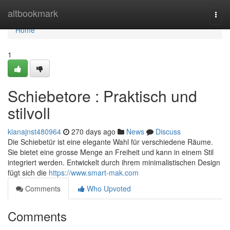
Home
altbookmark
Togg
navi
Home
1
Schiebetore : Praktisch und
stilvoll
kianajnst480964
270 days ago
News
Discuss
Die Schiebetür ist eine elegante Wahl für verschiedene Räume.
Sie bietet eine grosse Menge an Freiheit und kann in einem Stil
integriert werden. Entwickelt durch ihrem minimalistischen Design
fügt sich die
https://www.smart-mak.com
Comments
Who Upvoted
Comments