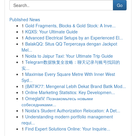
Go
Published News
1
Gold Fragments, Blocks & Gold Stock: A Inve...
1
KQXS: Your Ultimate Guide
1
Advanced Electrical Setups by an Experienced El...
1
BalakQQ: Situs QQ Terpercaya dengan Jackpot
Mel...
1
Noida to Jaipur Taxi: Your Ultimate Trip Guide
1
Telegram数据恢复全攻略：聊天记录与账号找回的
实...
1
Maximise Every Square Metre With Inner West
Syd...
1
{BATIK77: Mengenal Lebih Dekat Brand Batik Mod...
1
Online Marketing Statistics: Key Developmen...
1
OmeglatV: Познакомьтесь новыми
собеседниками...
1
Noida's Student Authorization Relocation: A Det...
1
Understanding modern portfolio management
requi...
1
Find Expert Solutions Online: Your Inquirie...